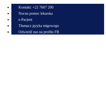
Kontakt: +22 7607 200
Nocna pomoc lekarska
e-Pacjent
Tłumacz języka migowego
Odwiedź nas na profilu FB
Przewiń do zawartości
O nas
Dyrekcja i Kierownictwo
Struktura organizacyjna
Ochrona Sygnalistów
Polityka jakości
Akredytacja POZ
Ważne telefony
Rejestracja
Administracja
Projekty
Dostępność plus dla AOS
Krajowy Plan Odbudowy
FEnIKS