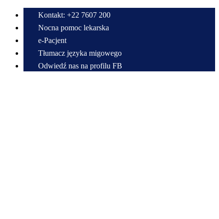
Kontakt: +22 7607 200
Nocna pomoc lekarska
e-Pacjent
Tłumacz języka migowego
Odwiedź nas na profilu FB
Przewiń do zawartości
Centrum Medyczne w Radzyminie im. Bitwy Warszawskiej 1920 r.
Samodzielny Publiczny Zespół Zakładów Opieki Zdrowotnej
22 7607 200
sekretariat@cmradzymin.pl
Mapa strony
Decrease
Reset
Increase
A
A
A
font size.
font