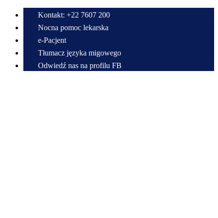
Kontakt: +22 7607 200
Nocna pomoc lekarska
e-Pacjent
Tłumacz języka migowego
Odwiedź nas na profilu FB
Przewiń do zawartości
Centrum Medyczne w Radzyminie im. Bitwy Warszawskiej 1920 r.
Samodzielny Publiczny Zespół Zakładów Opieki Zdrowotnej
22 7607 200
sekretariat@cmradzymin.pl
Mapa strony
Decrease
Reset
Increase
A
A
A
font size.
font