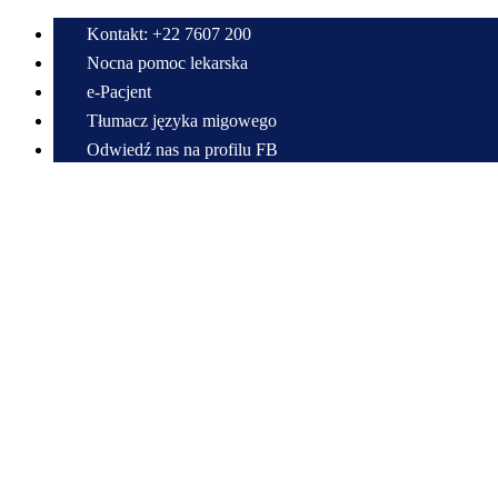
Kontakt: +22 7607 200
Nocna pomoc lekarska
e-Pacjent
Tłumacz języka migowego
Odwiedź nas na profilu FB
Przewiń do zawartości
Centrum Medyczne w Radzyminie im. Bitwy Warszawskiej 1920 r.
Samodzielny Publiczny Zespół Zakładów Opieki Zdrowotnej
22 7607 200
sekretariat@cmradzymin.pl
Mapa strony