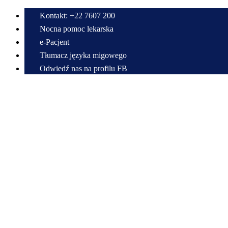
Kontakt: +22 7607 200
Nocna pomoc lekarska
e-Pacjent
Tłumacz języka migowego
Odwiedź nas na profilu FB
Przewiń do zawartości
Centrum Medyczne w Radzyminie im. Bitwy Warszawskiej 1920 r.
Samodzielny Publiczny Zespół Zakładów Opieki Zdrowotnej
22 7607 200
sekretariat@cmradzymin.pl
Mapa strony