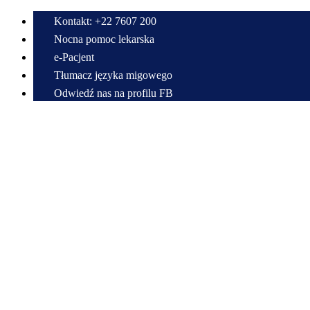
Kontakt: +22 7607 200
Nocna pomoc lekarska
e-Pacjent
Tłumacz języka migowego
Odwiedź nas na profilu FB
Przewiń do zawartości
Centrum Medyczne w Radzyminie im. Bitwy Warszawskiej 1920 r.
Samodzielny Publiczny Zespół Zakładów Opieki Zdrowotnej
22 7607 200
sekretariat@cmradzymin.pl
Mapa strony