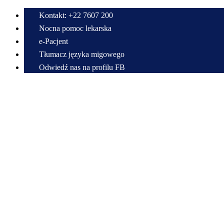
Kontakt: +22 7607 200
Nocna pomoc lekarska
e-Pacjent
Tłumacz języka migowego
Odwiedź nas na profilu FB
Przewiń do zawartości
Centrum Medyczne w Radzyminie im. Bitwy Warszawskiej 1920 r.
Samodzielny Publiczny Zespół Zakładów Opieki Zdrowotnej
22 7607 200
sekretariat@cmradzymin.pl
Mapa strony