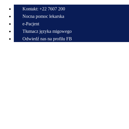
Kontakt: +22 7607 200
Nocna pomoc lekarska
e-Pacjent
Tłumacz języka migowego
Odwiedź nas na profilu FB
Przewiń do zawartości
Centrum Medyczne w Radzyminie im. Bitwy Warszawskiej 1920 r.
Samodzielny Publiczny Zespół Zakładów Opieki Zdrowotnej
22 7607 200
sekretariat@cmradzymin.pl
Mapa strony