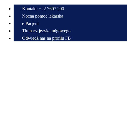
Kontakt: +22 7607 200
Nocna pomoc lekarska
e-Pacjent
Tłumacz języka migowego
Odwiedź nas na profilu FB
Przewiń do zawartości
Centrum Medyczne w Radzyminie im. Bitwy Warszawskiej 1920 r.
Samodzielny Publiczny Zespół Zakładów Opieki Zdrowotnej
22 7607 200
sekretariat@cmradzymin.pl
Mapa strony