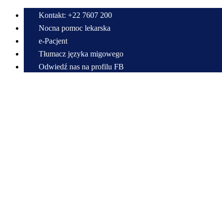
Kontakt: +22 7607 200
Nocna pomoc lekarska
e-Pacjent
Tłumacz języka migowego
Odwiedź nas na profilu FB
Przewiń do zawartości
Centrum Medyczne w Radzyminie im. Bitwy Warszawskiej 1920 r.
Samodzielny Publiczny Zespół Zakładów Opieki Zdrowotnej
22 7607 200
sekretariat@cmradzymin.pl
Mapa strony